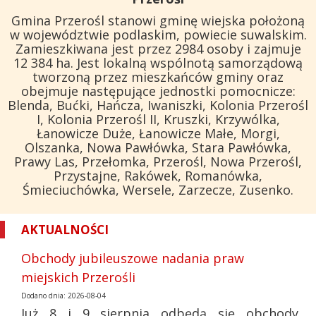
Gmina Przerośl stanowi gminę wiejska położoną
w województwie podlaskim, powiecie suwalskim.
Zamieszkiwana jest przez 2984 osoby i zajmuje
12 384 ha. Jest lokalną wspólnotą samorządową
tworzoną przez mieszkańców gminy oraz
obejmuje następujące jednostki pomocnicze:
Blenda, Bućki, Hańcza, Iwaniszki, Kolonia Przerośl
I, Kolonia Przerośl II, Kruszki, Krzywólka,
Łanowicze Duże, Łanowicze Małe, Morgi,
Olszanka, Nowa Pawłówka, Stara Pawłówka,
Prawy Las, Przełomka, Przerośl, Nowa Przerośl,
Przystajne, Rakówek, Romanówka,
Śmieciuchówka, Wersele, Zarzecze, Zusenko.
AKTUALNOŚCI
Obchody jubileuszowe nadania praw
miejskich Przerośli
Dodano dnia: 2026-08-04
Już 8 i 9 sierpnia odbędą się obchody