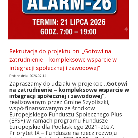
Rekrutacja do projektu pn. „Gotowi na
zatrudnienie – kompleksowe wsparcie w
integracji społecznej i zawodowej”
Dodano dnia: 2026-07-14
Zapraszamy do udziału w projekcie
„Gotowi
na zatrudnienie – kompleksowe wsparcie w
integracji społecznej i zawodowej”
,
realizowanym przez Gminę Szypliszki,
współfinansowanym ze środków
Europejskiego Funduszu Społecznego Plus
(EFS+) w ramach programu Fundusze
Europejskie dla Podlaskiego 2021–2027,
Priorytet IX – Fundusze na rzecz rozwoju